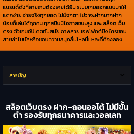
แบรนด์ดังที่สายเกมต้องเคยได้ยิน ระบบเกมออกแบบมาให้
แตกง่าย จ่ายจริงทุกยอด ไม่มีจกตา ไม่ว่าจะฝากมากฝาก
น้อยก็เล่นได้ทุกคน ทุกสปินมีโอกาสชนะสูง และ
สล
็อต
เว็บ
ตรง
ตัวเกมอ
ัป
เดตทันสมัย ภาพสวย เอฟเฟก
ต์
ปัง ใครชอบ
สายล่าโบนัสหรือชอบความสนุกลื่นไหลนี่แหละที่ต้องลอง
สารบัญ
สล็อตเว็บตรง ฝาก–ถอนออโต้ ไม่มีขั้น
ต่ำ รองรับทุกธนาคารและวอลเลท