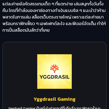
แต่ละค่ายยังคัดสรรเกมเด็ด ๆ ที่แตกง่าย เล่นสนุกทั้งวันทั้ง
คืน ใครที่กำลังมองหาช่องทางทำเงินแบบ
ชิล
ๆ แนะนำว่าห้าม
พลาด
ในการเล่น
สล
็อต
เว็บตรง
รายใหญ่
เพราะแต่ละค่ายมา
พร้อมกราฟิกเฟี้ยว ๆ เอฟเฟก
ต์
สะใจ และฟีเจอร์จัดเต็ม ทำให้
การปั่นสล็อตมัน
ส์ก
ว่าที่เคย
Yggdrasil Gaming
Yggdrasil Gaming เป็นหนึ่งในค่ายเกมที่ขึ้นชื่อเรื่องกราฟิกสุดล้ำและ