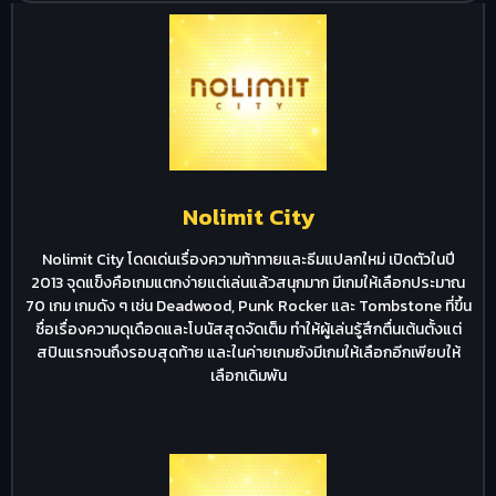
Nolimit City
Nolimit City โดดเด่นเรื่องความท้าทายและธีมแปลกใหม่ เปิดตัวในปี
2013 จุดแข็งคือเกมแตกง่ายแต่เล่นแล้วสนุกมาก มีเกมให้เลือกประมาณ
70 เกม เกมดัง ๆ เช่น Deadwood, Punk Rocker และ Tombstone ที่ขึ้น
ชื่อเรื่องความดุเดือดและโบนัสสุดจัดเต็ม ทำให้ผู้เล่นรู้สึกตื่นเต้นตั้งแต่
สปินแรกจนถึงรอบสุดท้าย และในค่ายเกมยังมีเกมให้เลือกอีกเพียบให้
เลือกเดิมพัน