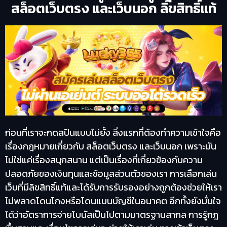
สล็อตเว็บตรง และเว็บนอก ลิขสิทธิ์แท้
ก่อนที่เราจะกดสปินแบบไม่ยั้ง สิ่งแรกที่ต้องทำความเข้าใจคือ
เรื่องกฎหมายเกี่ยวกับ
สล
็อต
เว็บตรง
และเว็บนอก เพราะมัน
ไม่ใช่แค่เรื่องสนุกสนาน แต่เป็นเรื่องที่เกี่ยวข้องกับความ
ปลอดภัยของเงินทุนและข้อมูลส่วนตัวของเรา การเลือกเล่น
เว็บที่มีลิขสิทธิ์แท้และได้รับการรับรองอย่างถูกต้องช่วยให้เรา
ไม่พลาดโดนโกงหรือโดนแบนบัญชีในอนาคต อีกทั้งยังมั่นใจ
ได้ว่าอัตราการจ่ายโบนัสเป็นไปตามมาตรฐานสากล การรู้กฎ