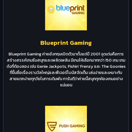
Blueprint Gaming
Blueprint Gaming ค่ายอังกฤษเปิดตัวมาตั้งแต่ปี 2001 จุดเด่นคือการ
สร้างสรรค์เกมธีมสนุกและเพลิดเพลิน มีเกมให้เลือกมากกว่า 150 เกม เกม
ดังที่ต้องลอง เช่น Genie Jackpots, Fishin’ Frenzy และ The Goonies
ที่ขึ้นชื่อเรื่องรางวัลใหญ่และฟีเจอร์โบนัสจัดเต็ม เล่นง่ายและเหมาะกับ
สายแตกง่ายทุกวัยในการเดิมพัน การันตีว่าค่ายนี้สนุกทุกห้องเกมอย่าง
แน่นอน