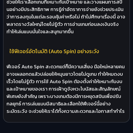
ช่วยให้เราเลือกเกมที่เหมาะกับเป้าหมาย และวางแผนการส
ปิ
น
อย่างมีประสิทธิภาพ การรู้ค่าอัตราการจ่ายยังช่วยประเมิน
ว่าการลงทุนในแต่ละรอบคุ้มค่าหรือไม่ ถ้าไม่ศึกษาเรื่องนี้ อาจ
พลาดรางวัลใหญ่โดยไม่รู้ตัว การอ่านเกมก่อนลงเงินจริง
ทำให้เล่นแบบมั่นใจและสนุกมากขึ้น
ใช้ฟีเจอร์อัตโนมัติ (Auto Spin) อย่างระวัง
ฟีเจอร์
Auto Spin
สะดวกแต่ก็มีความเสี่ยง มือใหม่หลายคน
อาจเผลอกดแล้วปล่อยให้หมุนยาวโดยไม่ดูเกม ทำให้หมดงบ
เร็วโดยไม่รู้ตัว การใช้
Auto Spin
ต้องตั้งค่าให้เหมาะกับงบ
และเป้าหมายของเรา การเฝ้าดูจังหวะโบนัสและสัญลักษณ์
พิเศษยังสำคัญ เพราะบางเกมต้องมีการหยุดสปินเพื่อปรับ
กลยุทธ์ การเล่นแบบมีสมาธิและเลือกใช้ฟีเจอร์นี้อย่าง
ระมัดระวัง จะช่วยให้เราได้ทั้งความสะดวกและโอกาสทำกำไร