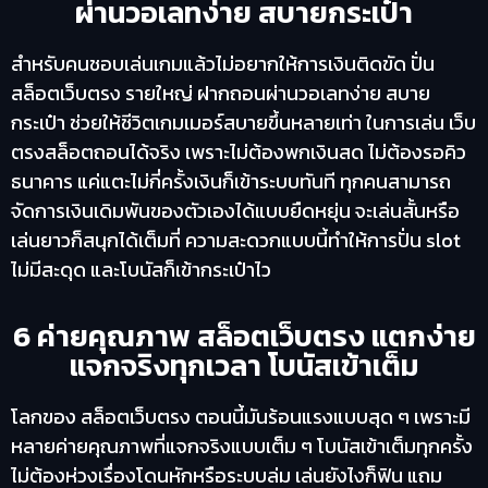
ผ่านวอเลทง่าย สบายกระเป๋า
สำหรับคนชอบเล่นเกมแล้วไม่อยากให้การเงินติดขัด ปั่น
สล
็อต
เว็บตรง
รายใหญ่ ฝากถอนผ่านวอ
เล
ทง่าย สบาย
กระเป๋า ช่วยให้ชีวิตเกมเมอร
์ส
บายขึ้นหลายเท่า
ในการเล่น
เว็บ
ตรง
สล
็อต
ถอนได้จริง
เพราะไม่ต้องพกเงินสด ไม่ต้องรอคิว
ธนาคาร แค่แตะไม่กี่ครั้งเงินก็เข้าระบบทันที ทุกคนสามารถ
จัดการเงินเดิมพันของตัวเองได้แบบยืดหยุ่น จะเล่นสั้นหรือ
เล่นยาวก็สนุกได้เต็มที่ ความสะดวกแบบนี้ทำให้การปั่น
slot
ไม่มีสะดุด และโบนัสก็เข้ากระเป๋าไว
6 ค่ายคุณภาพ สล็อตเว็บตรง แตกง่าย
แจกจริงทุกเวลา โบนัสเข้าเต็ม
โลกของ
สล
็อต
เว็บตรง
ตอนนี้มันร้อนแรงแบบสุด ๆ เพราะมี
หลายค่ายคุณภาพที่แจกจริงแบบเต็ม ๆ โบนัสเข้าเต็มทุกครั้ง
ไม่ต้องห่วงเรื่องโดนหักหรือระบบล่ม เล่นยังไงก็ฟิน แถม