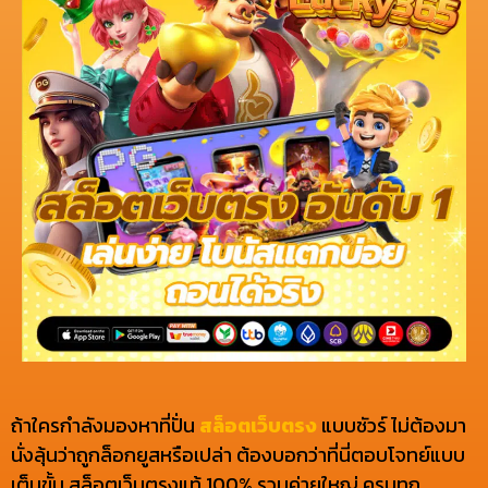
ถ
าใครกำลังมองหาที่ปั่น
สล
็อต
เว็บตรง
แบบชัวร์ ไม่ต้องมา
นั่งลุ้นว่าถูกล็อก
ยูส
หรือเปล่า ต้องบอกว่าที่นี่ตอบโจทย์แบบ
เต็มขั้น
สล
็อต
เว็บตรงแท้
100%
รวมค่ายใหญ่ ครบทุก